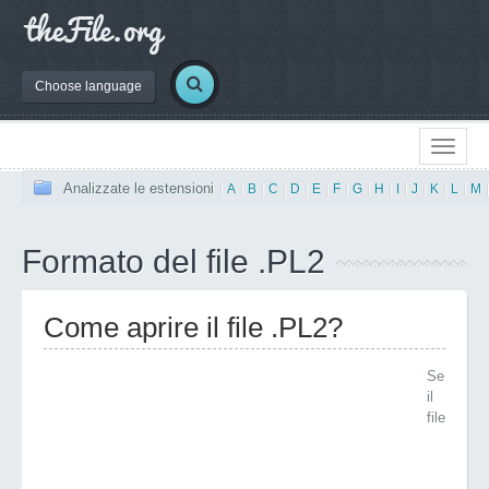
Choose language
Analizzate le estensioni
|
A
|
B
|
C
|
D
|
E
|
F
|
G
|
H
|
I
|
J
|
K
|
L
|
M
Formato del file .PL2
Come aprire il file .PL2?
Se
il
file