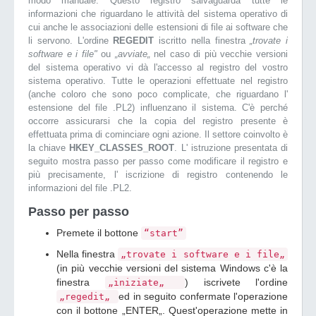
modo manuale. Questo registro salvaguarda tutte le
informazioni che riguardano le attività del sistema operativo di
cui anche le associazioni delle estensioni di file ai software che
li servono. L'ordine
REGEDIT
iscritto nella finestra
„trovate i
software e i file"
ou
„avviate„
nel caso di più vecchie versioni
del sistema operativo vi dà l'accesso al registro del vostro
sistema operativo. Tutte le operazioni effettuate nel registro
(anche coloro che sono poco complicate, che riguardano l'
estensione del file .PL2) influenzano il sistema. C'è perché
occorre assicurarsi che la copia del registro presente è
effettuata prima di cominciare ogni azione. Il settore coinvolto è
la chiave
HKEY_CLASSES_ROOT
. L' istruzione presentata di
seguito mostra passo per passo come modificare il registro e
più precisamente, l' iscrizione di registro contenendo le
informazioni del file .PL2.
Passo per passo
Premete il bottone
“start”
Nella finestra
„trovate i software e i file„
(in più vecchie versioni del sistema Windows c'è la
finestra
) iscrivete l'ordine
„iniziate„
ed in seguito confermate l'operazione
„regedit„
con il bottone „ENTER„. Quest'operazione mette in