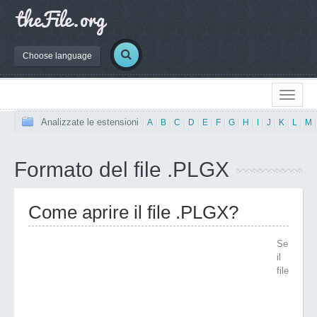
Choose language
Analizzate le estensioni
|
A
|
B
|
C
|
D
|
E
|
F
|
G
|
H
|
I
|
J
|
K
|
L
|
M
Formato del file .PLGX
Come aprire il file .PLGX?
Se
il
file