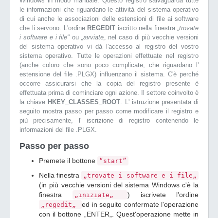
Windows in modo manuale. Questo registro salvaguarda tutte
le informazioni che riguardano le attività del sistema operativo
di cui anche le associazioni delle estensioni di file ai software
che li servono. L'ordine
REGEDIT
iscritto nella finestra
„trovate
i software e i file"
ou
„avviate„
nel caso di più vecchie versioni
del sistema operativo vi dà l'accesso al registro del vostro
sistema operativo. Tutte le operazioni effettuate nel registro
(anche coloro che sono poco complicate, che riguardano l'
estensione del file .PLGX) influenzano il sistema. C'è perché
occorre assicurarsi che la copia del registro presente è
effettuata prima di cominciare ogni azione. Il settore coinvolto è
la chiave
HKEY_CLASSES_ROOT
. L' istruzione presentata di
seguito mostra passo per passo come modificare il registro e
più precisamente, l' iscrizione di registro contenendo le
informazioni del file .PLGX.
Passo per passo
Premete il bottone
“start”
Nella finestra
„trovate i software e i file„
(in più vecchie versioni del sistema Windows c'è la
finestra
) iscrivete l'ordine
„iniziate„
ed in seguito confermate l'operazione
„regedit„
con il bottone „ENTER„. Quest'operazione mette in