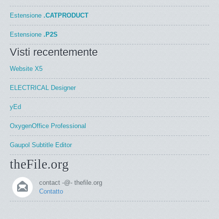
Estensione
.CATPRODUCT
Estensione
.P2S
Visti recentemente
Website X5
ELECTRICAL Designer
yEd
OxygenOffice Professional
Gaupol Subtitle Editor
theFile.org
contact -@- thefile.org
Contatto