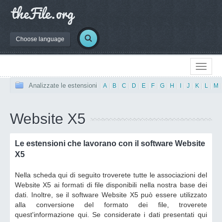
Choose language
Analizzate le estensioni
|
A
|
B
|
C
|
D
|
E
|
F
|
G
|
H
|
I
|
J
|
K
|
L
|
M
Website X5
Le estensioni che lavorano con il software Website
X5
Nella scheda qui di seguito troverete tutte le associazioni del
Website X5 ai formati di file disponibili nella nostra base dei
dati. Inoltre, se il software Website X5 può essere utilizzato
alla conversione del formato dei file, troverete
quest'informazione qui. Se considerate i dati presentati qui