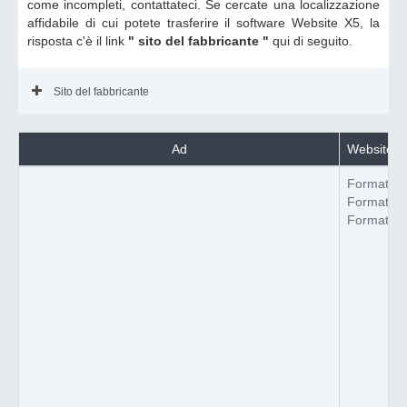
come incompleti, contattateci. Se cercate una localizzazione
affidabile di cui potete trasferire il software Website X5, la
risposta c'è il link
" sito del fabbricante "
qui di seguito.
Sito del fabbricante
Ad
Website X5
Formato de
Formato de
Formato de