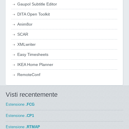
Gaupol Subtitle Editor
DITA Open Toolkit
Anim8or
SCAR
XMLwriter
Easy Timesheets
IKEA Home Planner
RemoteConf
Visti recentemente
Estensione
.FCG
Estensione
.CP1
Estensione
.RTMAP