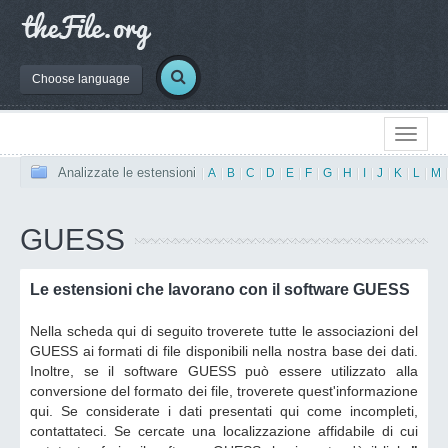
Choose language
Analizzate le estensioni
|
A
|
B
|
C
|
D
|
E
|
F
|
G
|
H
|
I
|
J
|
K
|
L
|
M
GUESS
Le estensioni che lavorano con il software GUESS
Nella scheda qui di seguito troverete tutte le associazioni del
GUESS ai formati di file disponibili nella nostra base dei dati.
Inoltre, se il software GUESS può essere utilizzato alla
conversione del formato dei file, troverete quest'informazione
qui. Se considerate i dati presentati qui come incompleti,
contattateci. Se cercate una localizzazione affidabile di cui