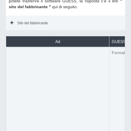
potete trasferire il software GUESS, la risposta c'è il link
"
sito del fabbricante "
qui di seguito.
Sito del fabbricante
Ad
GUESS lavo
Formato de