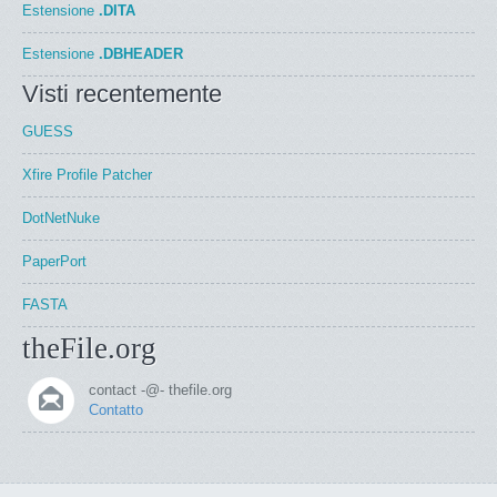
Estensione
.DITA
Estensione
.DBHEADER
Visti recentemente
GUESS
Xfire Profile Patcher
DotNetNuke
PaperPort
FASTA
theFile.org
contact -@- thefile.org
Contatto