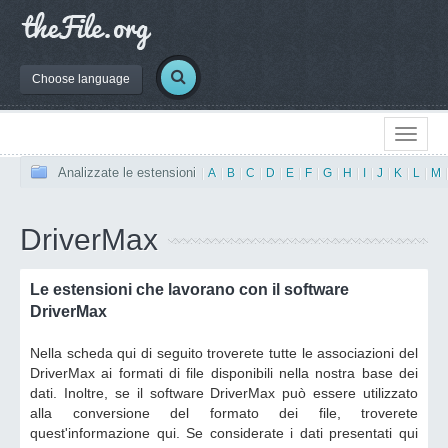
Choose language
Analizzate le estensioni
|
A
|
B
|
C
|
D
|
E
|
F
|
G
|
H
|
I
|
J
|
K
|
L
|
M
DriverMax
Le estensioni che lavorano con il software
DriverMax
Nella scheda qui di seguito troverete tutte le associazioni del
DriverMax ai formati di file disponibili nella nostra base dei
dati. Inoltre, se il software DriverMax può essere utilizzato
alla conversione del formato dei file, troverete
quest'informazione qui. Se considerate i dati presentati qui