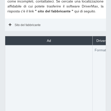
come incompleti, contattateci. Se cercate una localizzazione
affidabile di cui potete trasferire il software DriverMax, la
risposta c'è il link
" sito del fabbricante "
qui di seguito.
Sito del fabbricante
Ad
DriverMax
Formato de