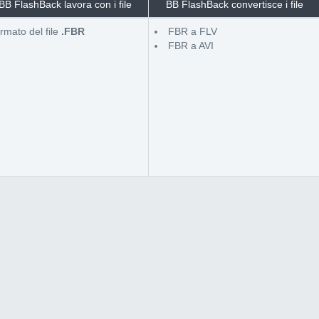
BB FlashBack lavora con i file
BB FlashBack convertisce i file
rmato del file
.FBR
FBR a FLV
FBR a AVI