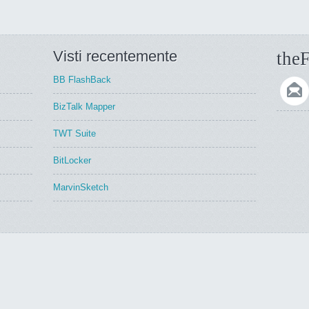
Visti recentemente
theF
BB FlashBack
BizTalk Mapper
TWT Suite
BitLocker
MarvinSketch