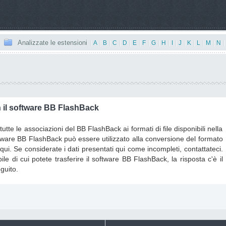
Analizzate le estensioni
|
A
|
B
|
C
|
D
|
E
|
F
|
G
|
H
|
I
|
J
|
K
|
L
|
M
|
N
|
 il software BB FlashBack
utte le associazioni del BB FlashBack ai formati di file disponibili nella
software BB FlashBack può essere utilizzato alla conversione del formato
 qui. Se considerate i dati presentati qui come incompleti, contattateci.
le di cui potete trasferire il software BB FlashBack, la risposta c'è il
eguito.