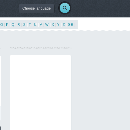
Choose language
O
|
P
|
Q
|
R
|
S
|
T
|
U
|
V
|
W
|
X
|
Y
|
Z
|
0-9
|