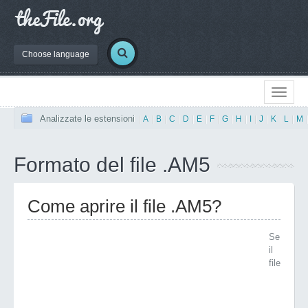
Choose language
Analizzate le estensioni
|
A
|
B
|
C
|
D
|
E
|
F
|
G
|
H
|
I
|
J
|
K
|
L
|
M
Formato del file .AM5
Come aprire il file .AM5?
Se
il
file