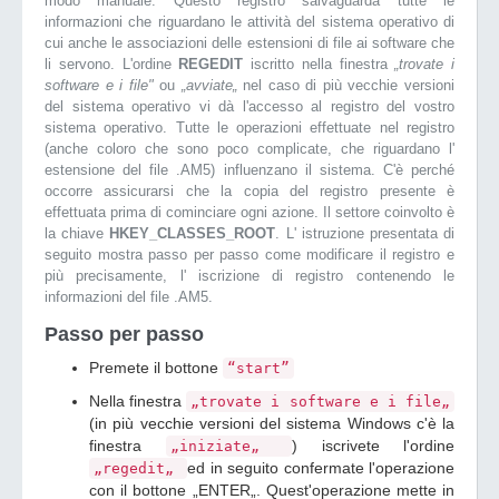
modo manuale. Questo registro salvaguarda tutte le
informazioni che riguardano le attività del sistema operativo di
cui anche le associazioni delle estensioni di file ai software che
li servono. L'ordine
REGEDIT
iscritto nella finestra
„trovate i
software e i file"
ou
„avviate„
nel caso di più vecchie versioni
del sistema operativo vi dà l'accesso al registro del vostro
sistema operativo. Tutte le operazioni effettuate nel registro
(anche coloro che sono poco complicate, che riguardano l'
estensione del file .AM5) influenzano il sistema. C'è perché
occorre assicurarsi che la copia del registro presente è
effettuata prima di cominciare ogni azione. Il settore coinvolto è
la chiave
HKEY_CLASSES_ROOT
. L' istruzione presentata di
seguito mostra passo per passo come modificare il registro e
più precisamente, l' iscrizione di registro contenendo le
informazioni del file .AM5.
Passo per passo
Premete il bottone
“start”
Nella finestra
„trovate i software e i file„
(in più vecchie versioni del sistema Windows c'è la
finestra
) iscrivete l'ordine
„iniziate„
ed in seguito confermate l'operazione
„regedit„
con il bottone „ENTER„. Quest'operazione mette in